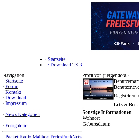
·
Startseite
·
/ Download TS 3
Navigation
Profil von juergendora5
·
Startseite
Benutzerna
·
Forum
Benutzerleve
·
Kontakt
Registrieru
·
Download
·
Impressum
Letzter Bes
Sonstige Informationen
·
News Kategorien
Wohnort
Geburtsdatum
·
Fotogalerie
·
Packet Radio Mailbox FreiesFunkNetz