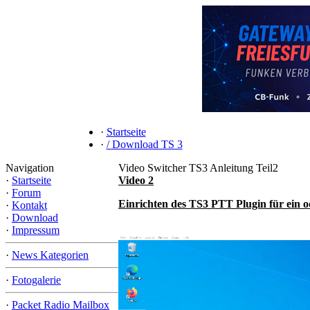
·
Startseite
·
/ Download TS 3
Navigation
Video Switcher TS3 Anleitung Teil2
·
Startseite
Video 2
·
Forum
Einrichten des TS3 PTT Plugin für ein 
·
Kontakt
·
Download
·
Impressum
·
News Kategorien
·
Fotogalerie
·
Packet Radio Mailbox