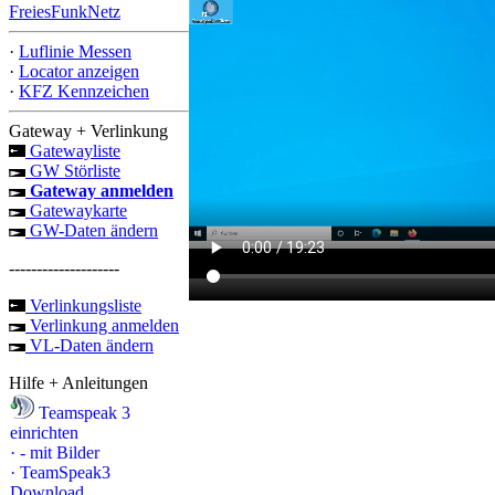
FreiesFunkNetz
·
Luflinie Messen
·
Locator anzeigen
·
KFZ Kennzeichen
Gateway + Verlinkung
Gatewayliste
GW Störliste
Gateway anmelden
Gatewaykarte
GW-Daten ändern
--------------------
Verlinkungsliste
Verlinkung anmelden
VL-Daten ändern
Hilfe + Anleitungen
Teamspeak 3
einrichten
·
- mit Bilder
·
TeamSpeak3
Download