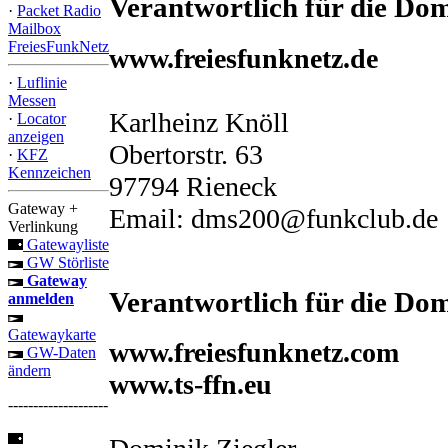
Verantwortlich für die Do
·
Packet Radio
Mailbox
FreiesFunkNetz
www.freiesfunknetz.de
·
Luflinie
Messen
Karlheinz Knöll
·
Locator
anzeigen
Obertorstr. 63
·
KFZ
Kennzeichen
97794 Rieneck
Gateway +
Email: dms200@funkclub.de
Verlinkung
Gatewayliste
GW Störliste
Gateway
Verantwortlich für die Do
anmelden
Gatewaykarte
www.freiesfunknetz.com
GW-Daten
ändern
www.ts-ffn.eu
--------------------