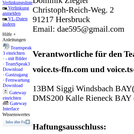
Dominik Ziegler
Verlinkungsliste
Christoph-Reich-Weg. 2
Verlinkung
anmelden
91217 Hersbruck
VL-Daten
ändern
Email: dae595@gmail.com
Hilfe +
Anleitungen
Teamspeak
Verantwortliche für den T
3 einrichten
·
- mit Bilder
·
TeamSpeak3
voice.ts-ffn.com und voice.t
Download
·
Gastzugang
·
Fernwartung
Download
13BM Siggi Windsbach BAY
Gateway
DMS200 Kalle Rieneck BAY 
einrichten
Gateway
Interface
Wissenswertes
Infos über Funk
Haftungsausschluss: