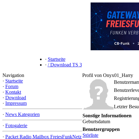
·
Startseite
·
/ Download TS 3
Navigation
Profil von Onyx01_Harry
·
Startseite
Benutzerna
·
Forum
Benutzerleve
·
Kontakt
·
Download
Registrieru
·
Impressum
Letzter Bes
·
News Kategorien
Sonstige Informationen
Geburtsdatum
·
Fotogalerie
Benutzergruppen
Störliste
·
Packet Radio Mailbox FreiesFunkNetz