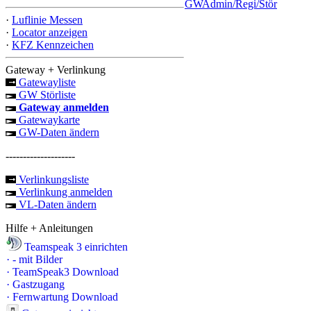
GWAdmin/Regi/Stör
·
Luflinie Messen
·
Locator anzeigen
·
KFZ Kennzeichen
Gateway + Verlinkung
Gatewayliste
GW Störliste
Gateway anmelden
Gatewaykarte
GW-Daten ändern
--------------------
Verlinkungsliste
Verlinkung anmelden
VL-Daten ändern
Hilfe + Anleitungen
Teamspeak 3 einrichten
·
- mit Bilder
·
TeamSpeak3 Download
·
Gastzugang
·
Fernwartung Download