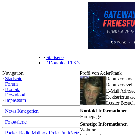
·
Startseite
·
/ Download TS 3
Navigation
Profil von AdlerFrank
·
Startseite
Benutzername
·
Forum
Benutzerlevel
·
Kontakt
E-Mail Adress
·
Download
Registrierungs
·
Impressum
Letzter Besuch
Kontakt Informationen
·
News Kategorien
Homepage
·
Fotogalerie
Sonstige Informationen
Wohnort
·
Packet Radio Mailbox FreiesFunkNetz