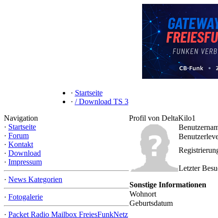
·
Startseite
·
/ Download TS 3
Navigation
Profil von DeltaKilo1
·
Startseite
Benutzerna
·
Forum
Benutzerleve
·
Kontakt
Registrieru
·
Download
·
Impressum
Letzter Bes
·
News Kategorien
Sonstige Informationen
Wohnort
·
Fotogalerie
Geburtsdatum
·
Packet Radio Mailbox FreiesFunkNetz