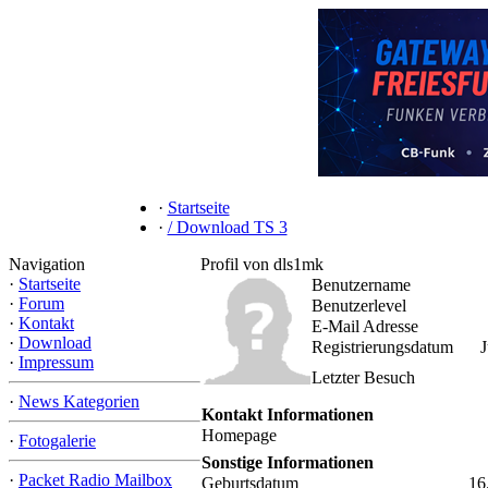
·
Startseite
·
/ Download TS 3
Navigation
Profil von dls1mk
·
Startseite
Benutzername
·
Forum
Benutzerlevel
·
Kontakt
E-Mail Adresse
·
Download
Registrierungsdatum
J
·
Impressum
Letzter Besuch
·
News Kategorien
Kontakt Informationen
Homepage
·
Fotogalerie
Sonstige Informationen
·
Packet Radio Mailbox
Geburtsdatum
16