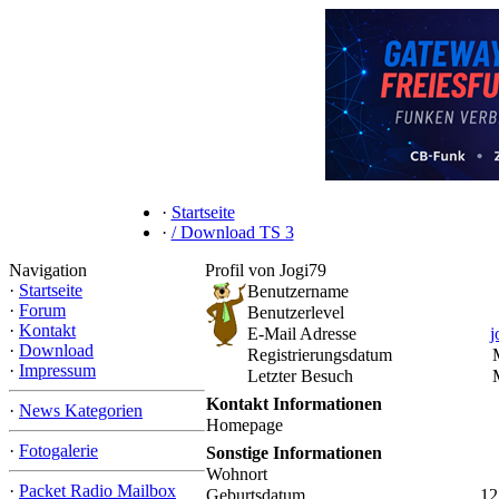
·
Startseite
·
/ Download TS 3
Navigation
Profil von Jogi79
·
Startseite
Benutzername
·
Forum
Benutzerlevel
·
Kontakt
E-Mail Adresse
j
·
Download
Registrierungsdatum
·
Impressum
Letzter Besuch
Kontakt Informationen
·
News Kategorien
Homepage
·
Fotogalerie
Sonstige Informationen
Wohnort
·
Packet Radio Mailbox
Geburtsdatum
12