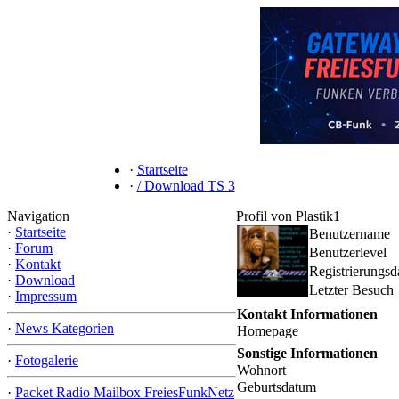
·
Startseite
·
/ Download TS 3
Navigation
Profil von Plastik1
·
Startseite
Benutzername
·
Forum
Benutzerlevel
·
Kontakt
Registrierungs
·
Download
Letzter Besuch
·
Impressum
Kontakt Informationen
·
News Kategorien
Homepage
Sonstige Informationen
·
Fotogalerie
Wohnort
Geburtsdatum
·
Packet Radio Mailbox FreiesFunkNetz