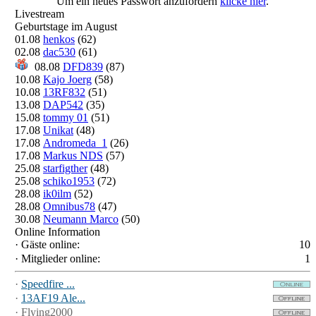
Um ein neues Passwort anzufordern
klicke hier
.
Livestream
Geburtstage im August
01.08
henkos
(62)
02.08
dac530
(61)
08.08
DFD839
(87)
10.08
Kajo Joerg
(58)
10.08
13RF832
(51)
13.08
DAP542
(35)
15.08
tommy 01
(51)
17.08
Unikat
(48)
17.08
Andromeda_1
(26)
17.08
Markus NDS
(57)
25.08
starfigther
(48)
25.08
schiko1953
(72)
28.08
ik0ilm
(52)
28.08
Omnibus78
(47)
30.08
Neumann Marco
(50)
Online Information
·
Gäste online:
10
·
Mitglieder online:
1
·
Speedfire ...
·
13AF19 Ale...
·
Flying2000