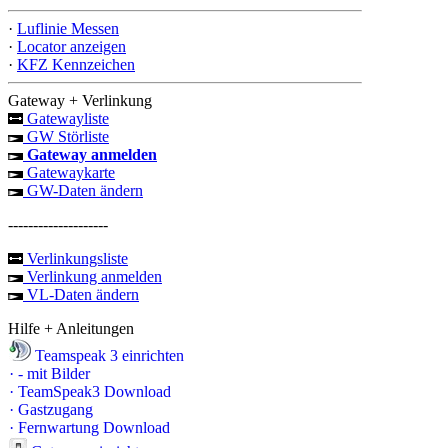
·
Luflinie Messen
·
Locator anzeigen
·
KFZ Kennzeichen
Gateway + Verlinkung
Gatewayliste
GW Störliste
Gateway anmelden
Gatewaykarte
GW-Daten ändern
--------------------
Verlinkungsliste
Verlinkung anmelden
VL-Daten ändern
Hilfe + Anleitungen
Teamspeak 3 einrichten
·
- mit Bilder
·
TeamSpeak3 Download
·
Gastzugang
·
Fernwartung Download