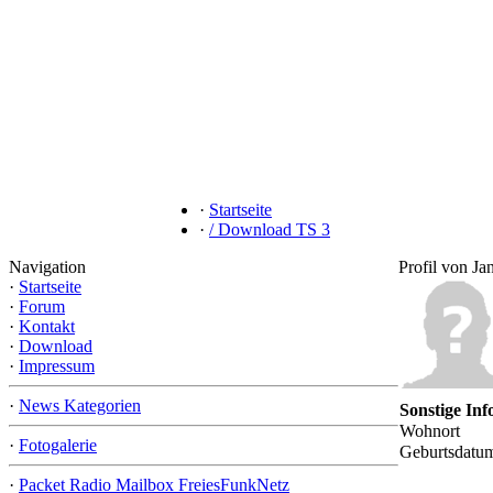
·
Startseite
·
/ Download TS 3
Navigation
Profil von Ja
·
Startseite
·
Forum
·
Kontakt
·
Download
·
Impressum
·
News Kategorien
Sonstige In
Wohnort
·
Fotogalerie
Geburtsdatu
·
Packet Radio Mailbox FreiesFunkNetz