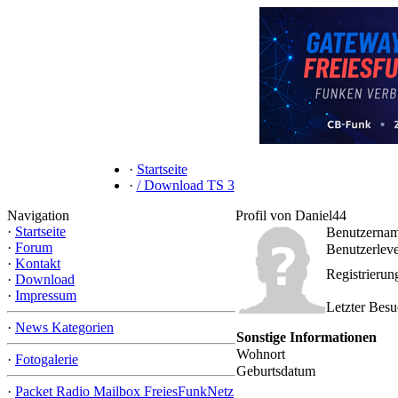
·
Startseite
·
/ Download TS 3
Navigation
Profil von Daniel44
·
Startseite
Benutzerna
·
Forum
Benutzerleve
·
Kontakt
Registrieru
·
Download
·
Impressum
Letzter Bes
·
News Kategorien
Sonstige Informationen
Wohnort
·
Fotogalerie
Geburtsdatum
·
Packet Radio Mailbox FreiesFunkNetz