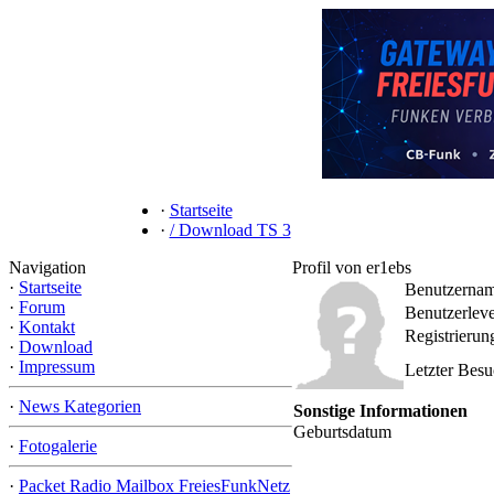
·
Startseite
·
/ Download TS 3
Navigation
Profil von er1ebs
·
Startseite
Benutzerna
·
Forum
Benutzerleve
·
Kontakt
Registrieru
·
Download
·
Impressum
Letzter Bes
·
News Kategorien
Sonstige Informationen
Geburtsdatum
·
Fotogalerie
·
Packet Radio Mailbox FreiesFunkNetz