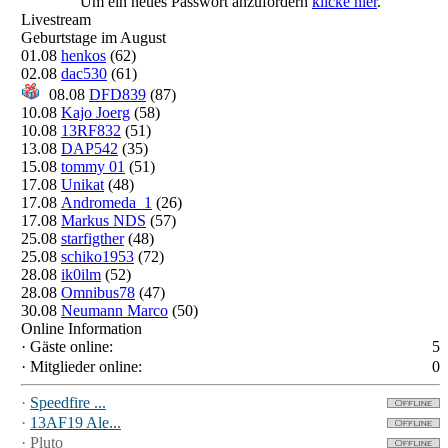
Um ein neues Passwort anzufordern
klicke hier
.
Livestream
Geburtstage im August
01.08
henkos
(62)
02.08
dac530
(61)
08.08
DFD839
(87)
10.08
Kajo Joerg
(58)
10.08
13RF832
(51)
13.08
DAP542
(35)
15.08
tommy 01
(51)
17.08
Unikat
(48)
17.08
Andromeda_1
(26)
17.08
Markus NDS
(57)
25.08
starfigther
(48)
25.08
schiko1953
(72)
28.08
ik0ilm
(52)
28.08
Omnibus78
(47)
30.08
Neumann Marco
(50)
Online Information
·
Gäste online:
5
·
Mitglieder online:
0
·
Speedfire ...
·
13AF19 Ale...
·
Pluto