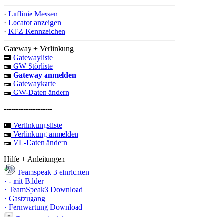
·
Luflinie Messen
·
Locator anzeigen
·
KFZ Kennzeichen
Gateway + Verlinkung
Gatewayliste
GW Störliste
Gateway anmelden
Gatewaykarte
GW-Daten ändern
--------------------
Verlinkungsliste
Verlinkung anmelden
VL-Daten ändern
Hilfe + Anleitungen
Teamspeak 3 einrichten
·
- mit Bilder
·
TeamSpeak3 Download
·
Gastzugang
·
Fernwartung Download