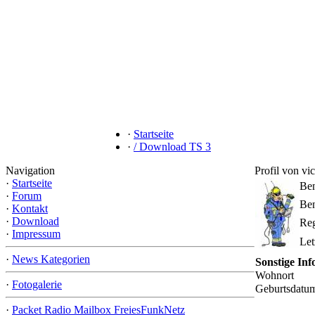
·
Startseite
·
/ Download TS 3
Navigation
Profil von vi
·
Startseite
Be
·
Forum
Ben
·
Kontakt
·
Download
Reg
·
Impressum
Let
·
News Kategorien
Sonstige In
Wohnort
·
Fotogalerie
Geburtsdatu
·
Packet Radio Mailbox FreiesFunkNetz